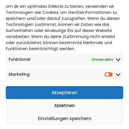
Um dir ein optimales Erlebnis zu bieten, verwenden wir
Bruchtorwall 12
Technologien wie Cookies, um Geräteinformationen zu
38100 Braunschweig
speichern und/oder darauf zuzugreifen. Wenn du diesen
Technologien zustimmst, können wir Daten wie das
Telefon: 0531 387220 – 65
Surfverhalten oder eindeutige IDs auf dieser Website
verarbeiten. Wenn du deine Zustimmung nicht erteilst
DAS STADTMAGAZIN FÜR
oder zurückziehst, können bestimmte Merkmale und
BRAUNSCHWEIG
Funktionen beeinträchtigt werden.
Funktional
Immer aktiv
Impressum
Datenschutzerklärung
Marketing
Cookie Richtlinie
Market
CITYLIFE! BEI FACEBOOK
Akzeptieren
Ablehnen
Einstellungen speichern