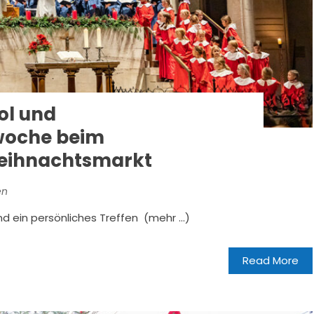
ol und
woche beim
eihnachtsmarkt
en
nd ein persönliches Treffen (mehr …)
Read More