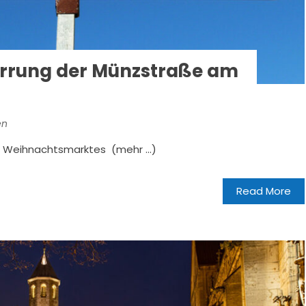
errung der Münzstraße am
en
r Weihnachtsmarktes (mehr …)
Read More