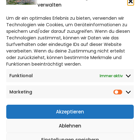
verwalten
braunschweig@citylifemedien.de
Um dir ein optimales Erlebnis zu bieten, verwenden wir
Bruchtorwall 12
Technologien wie Cookies, um Geräteinformationen zu
38100 Braunschweig
speichern und/oder darauf zuzugreifen. Wenn du diesen
Telefon: 0531 387220 – 65
Technologien zustimmst, können wir Daten wie das
Surfverhalten oder eindeutige IDs auf dieser Website
verarbeiten. Wenn du deine Zustimmung nicht erteilst
DAS STADTMAGAZIN FÜR
oder zurückziehst, können bestimmte Merkmale und
BRAUNSCHWEIG
Funktionen beeinträchtigt werden.
Funktional
Immer aktiv
Impressum
Datenschutzerklärung
Marketing
Cookie Richtlinie
Market
CITYLIFE! BEI FACEBOOK
Akzeptieren
Ablehnen
Einstellungen speichern