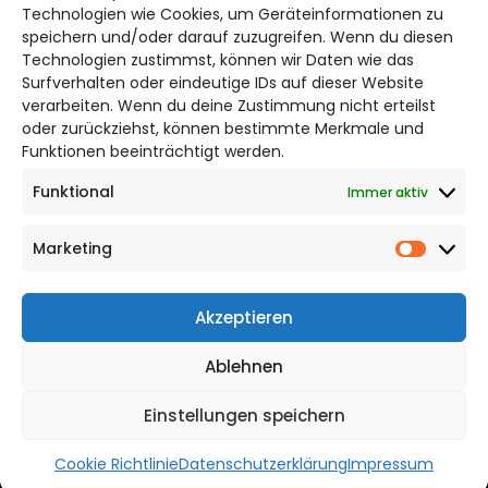
Bruchtorwall 12
Technologien wie Cookies, um Geräteinformationen zu
38100 Braunschweig
speichern und/oder darauf zuzugreifen. Wenn du diesen
Technologien zustimmst, können wir Daten wie das
Telefon: 0531 387220 – 65
Surfverhalten oder eindeutige IDs auf dieser Website
verarbeiten. Wenn du deine Zustimmung nicht erteilst
DAS STADTMAGAZIN FÜR
oder zurückziehst, können bestimmte Merkmale und
BRAUNSCHWEIG
Funktionen beeinträchtigt werden.
Funktional
Immer aktiv
Impressum
Datenschutzerklärung
Marketing
Cookie Richtlinie
Market
CITYLIFE! BEI FACEBOOK
Akzeptieren
Ablehnen
Einstellungen speichern
WordPress Theme |
Viral
by HashThemes
Cookie Richtlinie
Datenschutzerklärung
Impressum