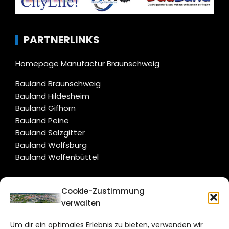
PARTNERLINKS
Homepage Manufactur Braunschweig
Bauland Braunschweig
Bauland Hildesheim
Bauland Gifhorn
Bauland Peine
Bauland Salzgitter
Bauland Wolfsburg
Bauland Wolfenbüttel
CITYLIFE!
Cookie-Zustimmung
verwalten
braunschweig@citylifemedien.de
Um dir ein optimales Erlebnis zu bieten, verwenden wir