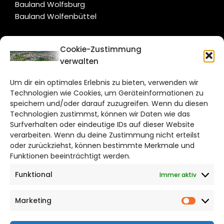
Bauland Wolfsburg
Bauland Wolfenbüttel
CITYLIFE!
Cookie-Zustimmung
verwalten
braunschweig@citylifemedien.de
Um dir ein optimales Erlebnis zu bieten, verwenden wir
Bruchtorwall 12
Technologien wie Cookies, um Geräteinformationen zu
38100 Braunschweig
speichern und/oder darauf zuzugreifen. Wenn du diesen
Telefon: 0531 387220 – 65
Technologien zustimmst, können wir Daten wie das
Surfverhalten oder eindeutige IDs auf dieser Website
verarbeiten. Wenn du deine Zustimmung nicht erteilst
DAS STADTMAGAZIN FÜR
oder zurückziehst, können bestimmte Merkmale und
BRAUNSCHWEIG
Funktionen beeinträchtigt werden.
Funktional
Immer aktiv
Impressum
Datenschutzerklärung
Marketing
Cookie Richtlinie
Market