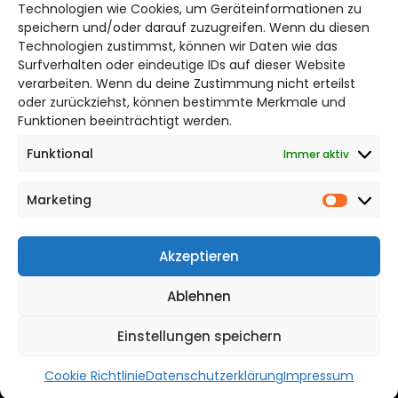
Bruchtorwall 12
Technologien wie Cookies, um Geräteinformationen zu
38100 Braunschweig
speichern und/oder darauf zuzugreifen. Wenn du diesen
Technologien zustimmst, können wir Daten wie das
Telefon: 0531 387220 – 65
Surfverhalten oder eindeutige IDs auf dieser Website
verarbeiten. Wenn du deine Zustimmung nicht erteilst
DAS STADTMAGAZIN FÜR
oder zurückziehst, können bestimmte Merkmale und
BRAUNSCHWEIG
Funktionen beeinträchtigt werden.
Funktional
Immer aktiv
Impressum
Datenschutzerklärung
Marketing
Cookie Richtlinie
Market
CITYLIFE! BEI FACEBOOK
Akzeptieren
Ablehnen
Einstellungen speichern
WordPress Theme |
Viral
by HashThemes
Cookie Richtlinie
Datenschutzerklärung
Impressum