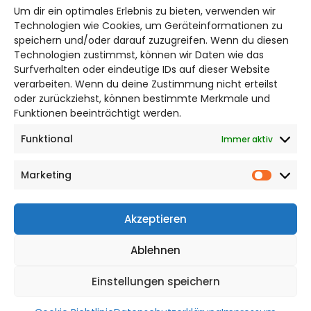
Um dir ein optimales Erlebnis zu bieten, verwenden wir
Bruchtorwall 12
Technologien wie Cookies, um Geräteinformationen zu
38100 Braunschweig
speichern und/oder darauf zuzugreifen. Wenn du diesen
Technologien zustimmst, können wir Daten wie das
Telefon: 0531 387220 – 65
Surfverhalten oder eindeutige IDs auf dieser Website
verarbeiten. Wenn du deine Zustimmung nicht erteilst
DAS STADTMAGAZIN FÜR
oder zurückziehst, können bestimmte Merkmale und
BRAUNSCHWEIG
Funktionen beeinträchtigt werden.
Funktional
Immer aktiv
Impressum
Datenschutzerklärung
Marketing
Cookie Richtlinie
Market
CITYLIFE! BEI FACEBOOK
Akzeptieren
Ablehnen
Einstellungen speichern
WordPress Theme |
Viral
by HashThemes