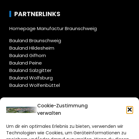
PARTNERLINKS
Homepage Manufactur Braunschweig
Bauland Braunschweig
Bauland Hildesheim
Bauland Gifhorn
Bauland Peine
Bauland Salzgitter
Bauland Wolfsburg
Bauland Wolfenbüttel
CITYLIFE!
Cookie-Zustimmung
verwalten
braunschweig@citylifemedien.de
Um dir ein optimales Erlebnis zu bieten, verwenden wir
Bruchtorwall 12
Technologien wie Cookies, um Geräteinformationen zu
38100 Braunschweig