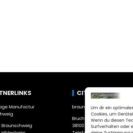
TNERLINKS
CITYLIFE!
ge Manufactur
braunschweig@citylifemed
Um dir ein optimales
chweig
Cookies, um Gerätei
Bruchtorwall 12
Wenn du diesen Tec
 Braunschweig
38100 Braunschweig
Surfverhalten oder 
 Hildesheim
Telefon: 0531 387220 – 65
deine Zustimmung ni