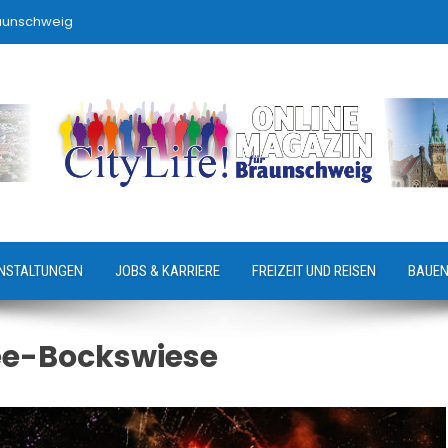
raunschweig
NSTALTUNGEN
JOBS & KARRIERE
FREIZEIT UND REISEN
BAUEN
e-Bockswiese