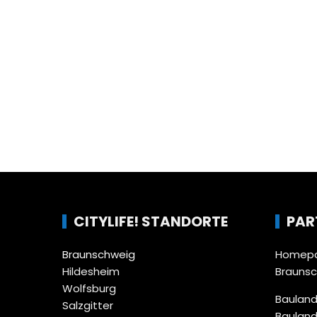
CITYLIFE! STANDORTE
PAR
Braunschweig
Homepa
Hildesheim
Brauns
Wolfsburg
Bauland
Salzgitter
Bauland