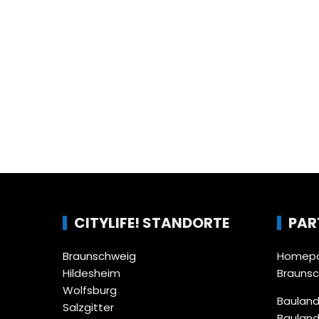
CITYLIFE! STANDORTE
PAR
Braunschweig
Homepa
Hildesheim
Brauns
Wolfsburg
Bauland
Salzgitter
Bauland