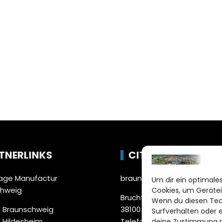
TNERLINKS
CITYLIFE!
ge Manufactur
braunschweig@citylifemed
Um dir ein optimales
chweig
Cookies, um Gerätei
Bruchtorwall 12
Wenn du diesen Tec
 Braunschweig
38100 Braunschweig
Surfverhalten oder 
 Hildesheim
Telefon: 0531 387220 – 65
deine Zustimmung ni