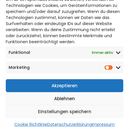
Bruchtorwall 12
Technologien wie Cookies, um Geräteinformationen zu
38100 Braunschweig
speichern und/oder darauf zuzugreifen. Wenn du diesen
Technologien zustimmst, können wir Daten wie das
Telefon: 0531 387220 – 65
Surfverhalten oder eindeutige IDs auf dieser Website
verarbeiten. Wenn du deine Zustimmung nicht erteilst
DAS STADTMAGAZIN FÜR
oder zurückziehst, können bestimmte Merkmale und
BRAUNSCHWEIG
Funktionen beeinträchtigt werden.
Funktional
Immer aktiv
Impressum
Datenschutzerklärung
Marketing
Cookie Richtlinie
Market
CITYLIFE! BEI FACEBOOK
Akzeptieren
Ablehnen
Einstellungen speichern
WordPress Theme |
Viral
by HashThemes
Cookie Richtlinie
Datenschutzerklärung
Impressum