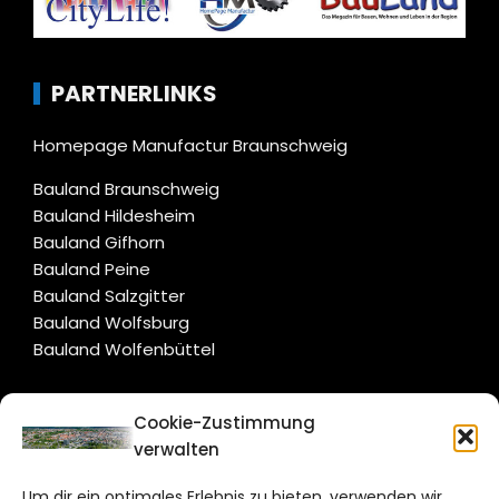
PARTNERLINKS
Homepage Manufactur Braunschweig
Bauland Braunschweig
Bauland Hildesheim
Bauland Gifhorn
Bauland Peine
Bauland Salzgitter
Bauland Wolfsburg
Bauland Wolfenbüttel
CITYLIFE!
Cookie-Zustimmung
verwalten
braunschweig@citylifemedien.de
Um dir ein optimales Erlebnis zu bieten, verwenden wir