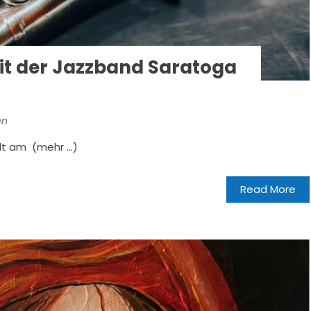
t der Jazzband Saratoga
en
lt am (mehr …)
Read More