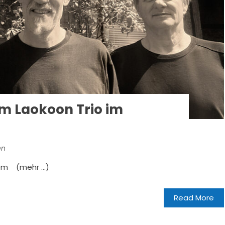
m Laokoon Trio im
en
inem (mehr …)
Read More