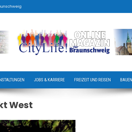
raunschweig
NSTALTUNGEN
JOBS & KARRIERE
FREIZEIT UND REISEN
BAUEN
kt West