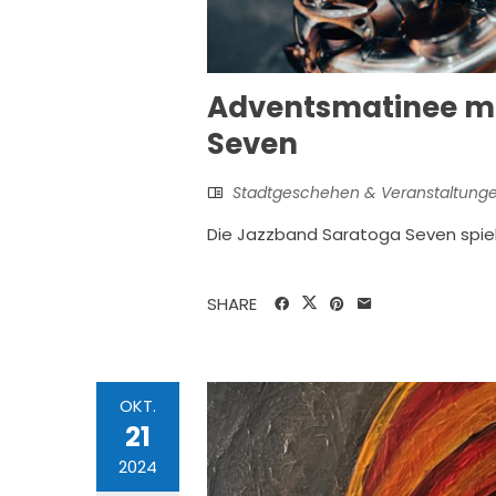
Adventsmatinee mi
Seven
Stadtgeschehen & Veranstaltung
Die Jazzband Saratoga Seven spie
SHARE
OKT.
21
2024