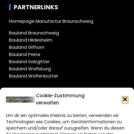
PARTNERLINKS
Homepage Manufactur Braunschweig
Bauland Braunschweig
Bauland Hildesheim
Bauland Gifhorn
Bauland Peine
Bauland Salzgitter
Bauland Wolfsburg
Bauland Wolfenbüttel
CITYLIFE!
Cookie-Zustimmung
verwalten
braunschweig@citylifemedien.de
Um dir ein optimales Erlebnis zu bieten, verwenden wir
Bruchtorwall 12
Technologien wie Cookies, um Geräteinformationen zu
38100 Braunschweig
speichern und/oder darauf zuzugreifen. Wenn du diesen