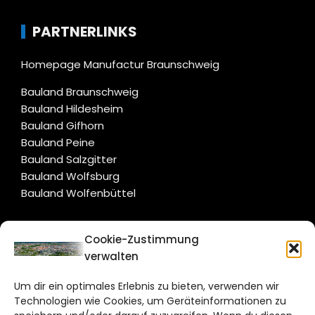
PARTNERLINKS
Homepage Manufactur Braunschweig
Bauland Braunschweig
Bauland Hildesheim
Bauland Gifhorn
Bauland Peine
Bauland Salzgitter
Bauland Wolfsburg
Bauland Wolfenbüttel
CITYLIFE!
Cookie-Zustimmung
verwalten
braunschweig@citylifemedien.de
Um dir ein optimales Erlebnis zu bieten, verwenden wir
Bruchtorwall 12
Technologien wie Cookies, um Geräteinformationen zu
38100 Braunschweig