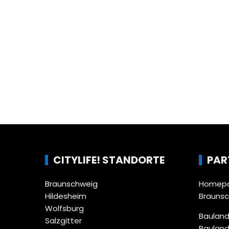
CITYLIFE! STANDORTE
PAR
Braunschweig
Homepa
Hildesheim
Brauns
Wolfsburg
Bauland
Salzgitter
Bauland