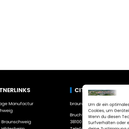
TNERLINKS
CITYLIFE!
ge Manufactur
braunschweig@citylifemed
Um dir ein optimales
chweig
Cookies, um Gerätei
Bruchtorwall 12
Wenn du diesen Tec
 Braunschweig
38100 Braunschweig
Surfverhalten oder 
 Hildesheim
Telefon: 0531 387220 – 65
deine Zustimmung ni