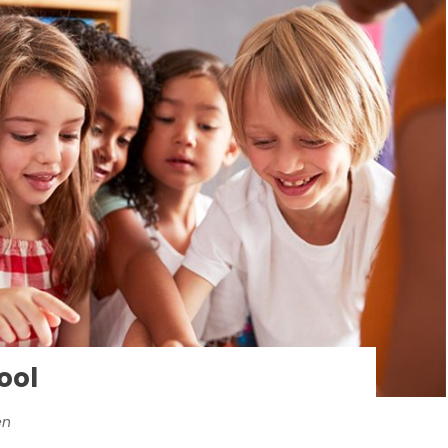
ool
en