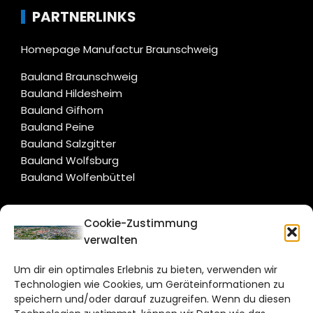
PARTNERLINKS
Homepage Manufactur Braunschweig
Bauland Braunschweig
Bauland Hildesheim
Bauland Gifhorn
Bauland Peine
Bauland Salzgitter
Bauland Wolfsburg
Bauland Wolfenbüttel
CITYLIFE!
Cookie-Zustimmung
verwalten
braunschweig@citylifemedien.de
Um dir ein optimales Erlebnis zu bieten, verwenden wir
Bruchtorwall 12
Technologien wie Cookies, um Geräteinformationen zu
38100 Braunschweig
speichern und/oder darauf zuzugreifen. Wenn du diesen