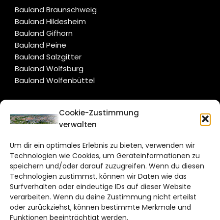
Bauland Braunschweig
Bauland Hildesheim
Bauland Gifhorn
Bauland Peine
Bauland Salzgitter
Bauland Wolfsburg
Bauland Wolfenbüttel
CITYLIFE!
Cookie-Zustimmung
verwalten
braunschweig@citylifemedien.de
Um dir ein optimales Erlebnis zu bieten, verwenden wir
Bruchtorwall 12
Technologien wie Cookies, um Geräteinformationen zu
38100 Braunschweig
speichern und/oder darauf zuzugreifen. Wenn du diesen
Technologien zustimmst, können wir Daten wie das
Telefon: 0531 387220 – 65
Surfverhalten oder eindeutige IDs auf dieser Website
verarbeiten. Wenn du deine Zustimmung nicht erteilst
DAS STADTMAGAZIN FÜR
oder zurückziehst, können bestimmte Merkmale und
BRAUNSCHWEIG
Funktionen beeinträchtigt werden.