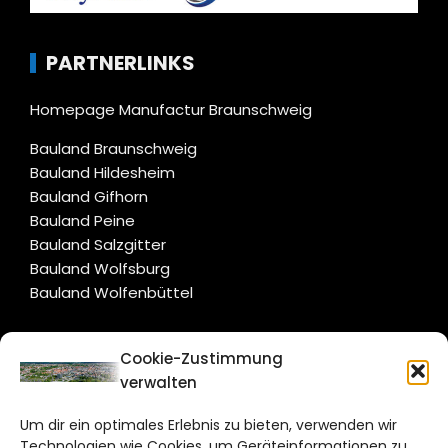
PARTNERLINKS
Homepage Manufactur Braunschweig
Bauland Braunschweig
Bauland Hildesheim
Bauland Gifhorn
Bauland Peine
Bauland Salzgitter
Bauland Wolfsburg
Bauland Wolfenbüttel
CITYLIFE!
Cookie-Zustimmung
verwalten
braunschweig@citylifemedien.de
Um dir ein optimales Erlebnis zu bieten, verwenden wir
Bruchtorwall 12
Technologien wie Cookies, um Geräteinformationen zu