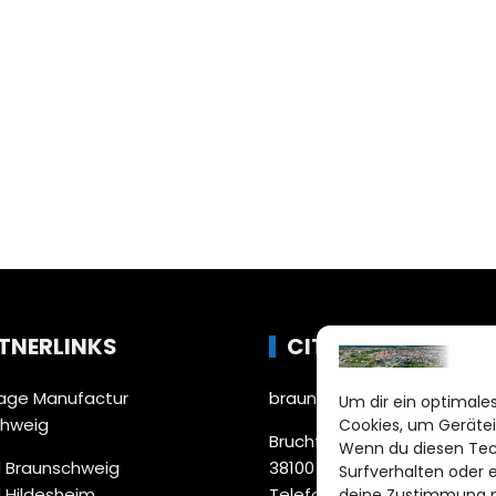
TNERLINKS
CITYLIFE!
ge Manufactur
braunschweig@citylifemed
Um dir ein optimales
chweig
Cookies, um Gerätei
Bruchtorwall 12
Wenn du diesen Tec
 Braunschweig
38100 Braunschweig
Surfverhalten oder 
 Hildesheim
Telefon: 0531 387220 – 65
deine Zustimmung ni