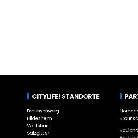
CITYLIFE! STANDORTE
PAR
Braunschweig
Homepa
Hildesheim
Brauns
Wolfsburg
Bauland
Salzgitter
Bauland