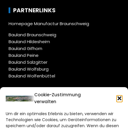
PARTNERLINKS
Homepage Manufactur Braunschweig
Bauland Braunschweig
Bauland Hildesheim
Bauland Gifhorn
Bauland Peine
Bauland Salzgitter
Bauland Wolfsburg
Bauland Wolfenbüttel
CITYLIFE!
Cookie-Zustimmung
verwalten
braunschweig@citylifemedien.de
Um dir ein optimales Erlebnis zu bieten, verwenden wir
Bruchtorwall 12
Technologien wie Cookies, um Geräteinformationen zu
38100 Braunschweig
speichern und/oder darauf zuzugreifen. Wenn du diesen