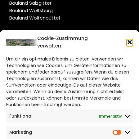
Bauland Salzgitter
Bauland Wolfsburg
Bauland Wolfenbüttel
CITYLIFE!
Cookie-Zustimmung
verwalten
braunschweig@citylifemedien.de
Um dir ein optimales Erlebnis zu bieten, verwenden wir
Bruchtorwall 12
Technologien wie Cookies, um Geräteinformationen zu
38100 Braunschweig
speichern und/oder darauf zuzugreifen. Wenn du diesen
Telefon: 0531 387220 – 65
Technologien zustimmst, können wir Daten wie das
Surfverhalten oder eindeutige IDs auf dieser Website
verarbeiten. Wenn du deine Zustimmung nicht erteilst
DAS STADTMAGAZIN FÜR
oder zurückziehst, können bestimmte Merkmale und
BRAUNSCHWEIG
Funktionen beeinträchtigt werden.
Funktional
Immer aktiv
Impressum
Datenschutzerklärung
Marketing
Cookie Richtlinie
Market