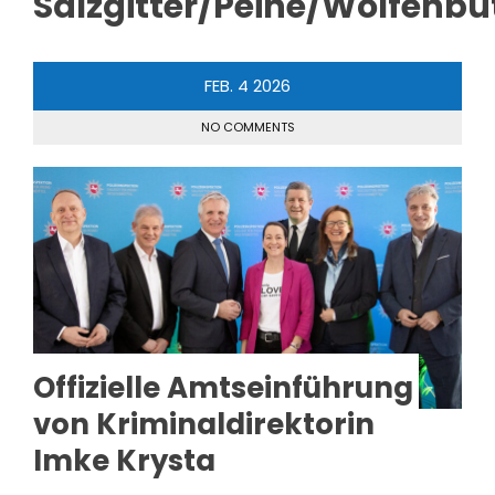
Salzgitter/Peine/Wolfenbü
FEB.
4
2026
NO COMMENTS
Offizielle Amtseinführung
von Kriminaldirektorin
Imke Krysta