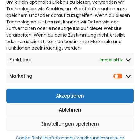
Um dir ein optimales Erlebnis zu bieten, verwenden wir
Bruchtorwall 12
Technologien wie Cookies, um Geräteinformationen zu
38100 Braunschweig
speichern und/oder darauf zuzugreifen. Wenn du diesen
Technologien zustimmst, können wir Daten wie das
Telefon: 0531 387220 – 65
Surfverhalten oder eindeutige IDs auf dieser Website
verarbeiten. Wenn du deine Zustimmung nicht erteilst
DAS STADTMAGAZIN FÜR
oder zurückziehst, können bestimmte Merkmale und
BRAUNSCHWEIG
Funktionen beeinträchtigt werden.
Funktional
Immer aktiv
Impressum
Datenschutzerklärung
Marketing
Cookie Richtlinie
Market
CITYLIFE! BEI FACEBOOK
Akzeptieren
Ablehnen
Einstellungen speichern
WordPress Theme |
Viral
by HashThemes
Cookie Richtlinie
Datenschutzerklärung
Impressum