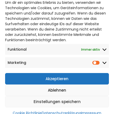
Um dir ein optimales Erlebnis zu bieten, verwenden wir
Bruchtorwall 12
Technologien wie Cookies, um Geräteinformationen zu
38100 Braunschweig
speichern und/oder darauf zuzugreifen. Wenn du diesen
Technologien zustimmst, können wir Daten wie das
Telefon: 0531 387220 – 65
Surfverhalten oder eindeutige IDs auf dieser Website
verarbeiten. Wenn du deine Zustimmung nicht erteilst
DAS STADTMAGAZIN FÜR
oder zurückziehst, können bestimmte Merkmale und
BRAUNSCHWEIG
Funktionen beeinträchtigt werden.
Funktional
Immer aktiv
Impressum
Datenschutzerklärung
Marketing
Cookie Richtlinie
Market
CITYLIFE! BEI FACEBOOK
Akzeptieren
Ablehnen
Einstellungen speichern
WordPress Theme |
Viral
by HashThemes
Cookie Richtlinie
Datenschutzerklärung
Impressum