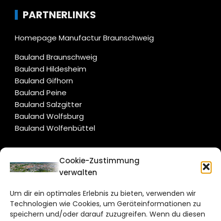
PARTNERLINKS
Homepage Manufactur Braunschweig
Bauland Braunschweig
Bauland Hildesheim
Bauland Gifhorn
Bauland Peine
Bauland Salzgitter
Bauland Wolfsburg
Bauland Wolfenbüttel
CITYLIFE!
Cookie-Zustimmung
verwalten
braunschweig@citylifemedien.de
Um dir ein optimales Erlebnis zu bieten, verwenden wir
Bruchtorwall 12
Technologien wie Cookies, um Geräteinformationen zu
38100 Braunschweig
speichern und/oder darauf zuzugreifen. Wenn du diesen