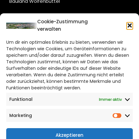
Bauland Wolfenbüttel
CITYLIFE!
Cookie-Zustimmung
verwalten
braunschweig@citylifemedien.de
Um dir ein optimales Erlebnis zu bieten, verwenden wir
Bruchtorwall 12
Technologien wie Cookies, um Geräteinformationen zu
38100 Braunschweig
speichern und/oder darauf zuzugreifen. Wenn du diesen
Telefon: 0531 387220 – 65
Technologien zustimmst, können wir Daten wie das
Surfverhalten oder eindeutige IDs auf dieser Website
verarbeiten. Wenn du deine Zustimmung nicht erteilst
DAS STADTMAGAZIN FÜR
oder zurückziehst, können bestimmte Merkmale und
BRAUNSCHWEIG
Funktionen beeinträchtigt werden.
Funktional
Immer aktiv
Impressum
Datenschutzerklärung
Marketing
Cookie Richtlinie
Market
CITYLIFE! BEI FACEBOOK
Akzeptieren