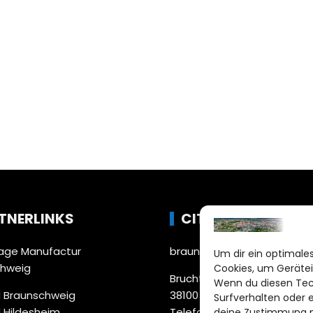
TNERLINKS
CITYLIFE!
ge Manufactur
braunschweig@citylifemed
Um dir ein optimales
chweig
Cookies, um Gerätei
Bruchtorwall 12
Wenn du diesen Tec
 Braunschweig
38100 Braunschweig
Surfverhalten oder 
 Hildesheim
Telefon: 0531 387220 – 65
deine Zustimmung ni