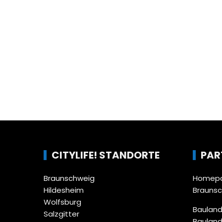
CITYLIFE! STANDORTE
PAR
Braunschweig
Homepa
Hildesheim
Brauns
Wolfsburg
Bauland
Salzgitter
Bauland