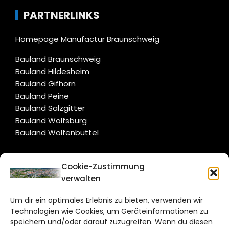
PARTNERLINKS
Homepage Manufactur Braunschweig
Bauland Braunschweig
Bauland Hildesheim
Bauland Gifhorn
Bauland Peine
Bauland Salzgitter
Bauland Wolfsburg
Bauland Wolfenbüttel
CITYLIFE!
Cookie-Zustimmung
verwalten
braunschweig@citylifemedien.de
Um dir ein optimales Erlebnis zu bieten, verwenden wir
Bruchtorwall 12
Technologien wie Cookies, um Geräteinformationen zu
38100 Braunschweig
speichern und/oder darauf zuzugreifen. Wenn du diesen