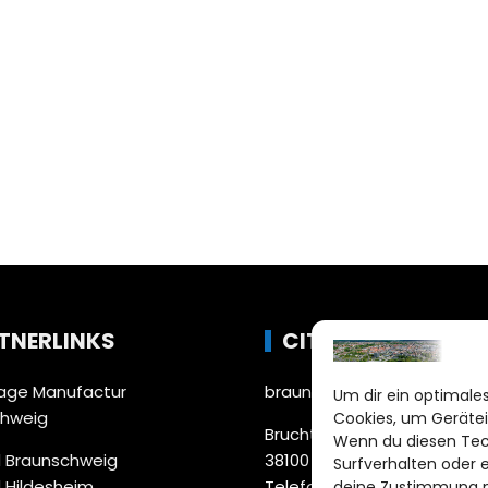
TNERLINKS
CITYLIFE!
ge Manufactur
braunschweig@citylifemed
Um dir ein optimales
chweig
Cookies, um Gerätei
Bruchtorwall 12
Wenn du diesen Tec
 Braunschweig
38100 Braunschweig
Surfverhalten oder 
 Hildesheim
Telefon: 0531 387220 – 65
deine Zustimmung ni