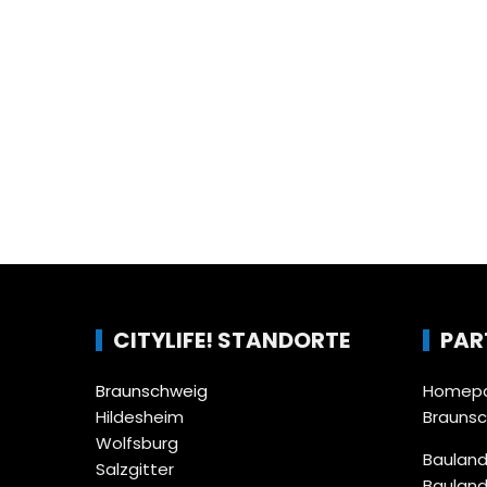
CITYLIFE! STANDORTE
PAR
Braunschweig
Homepa
Hildesheim
Brauns
Wolfsburg
Bauland
Salzgitter
Bauland