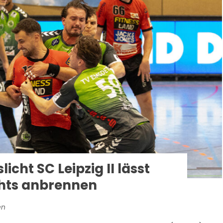
icht SC Leipzig II lässt
ichts anbrennen
en