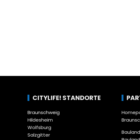
CITYLIFE! STANDORTE
PAR
Braunschweig
Homepa
Hildesheim
Brauns
Wolfsburg
Bauland
Salzgitter
Bauland