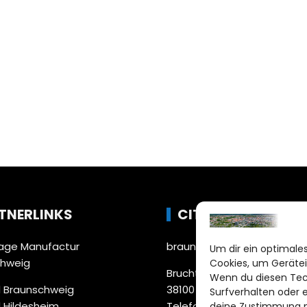
TNERLINKS
CITYLIFE!
ge Manufactur
braunschweig@citylifemed
Um dir ein optimales
chweig
Cookies, um Gerätei
Bruchtorwall 12
Wenn du diesen Tec
 Braunschweig
38100 Braunschweig
Surfverhalten oder 
 Hildesheim
Telefon: 0531 387220 – 65
deine Zustimmung ni