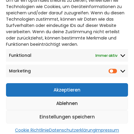
Um dir ein optimales Erlebnis zu bieten, verwenden wir
Bruchtorwall 12
Technologien wie Cookies, um Geräteinformationen zu
38100 Braunschweig
speichern und/oder darauf zuzugreifen. Wenn du diesen
Technologien zustimmst, können wir Daten wie das
Telefon: 0531 387220 – 65
Surfverhalten oder eindeutige IDs auf dieser Website
verarbeiten. Wenn du deine Zustimmung nicht erteilst
DAS STADTMAGAZIN FÜR
oder zurückziehst, können bestimmte Merkmale und
BRAUNSCHWEIG
Funktionen beeinträchtigt werden.
Funktional
Immer aktiv
Impressum
Datenschutzerklärung
Marketing
Cookie Richtlinie
Market
CITYLIFE! BEI FACEBOOK
Akzeptieren
Ablehnen
Einstellungen speichern
WordPress Theme |
Viral
by HashThemes
Cookie Richtlinie
Datenschutzerklärung
Impressum