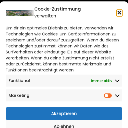
CITYLIFE!
Cookie-Zustimmung
verwalten
braunschweig@citylifemedien.de
Um dir ein optimales Erlebnis zu bieten, verwenden wir
Bruchtorwall 12
Technologien wie Cookies, um Geräteinformationen zu
38100 Braunschweig
speichern und/oder darauf zuzugreifen. Wenn du diesen
Technologien zustimmst, können wir Daten wie das
Telefon: 0531 387220 – 65
Surfverhalten oder eindeutige IDs auf dieser Website
verarbeiten. Wenn du deine Zustimmung nicht erteilst
DAS STADTMAGAZIN FÜR
oder zurückziehst, können bestimmte Merkmale und
BRAUNSCHWEIG
Funktionen beeinträchtigt werden.
Funktional
Immer aktiv
Impressum
Datenschutzerklärung
Marketing
Cookie Richtlinie
Market
CITYLIFE! BEI FACEBOOK
Akzeptieren
Ablehnen