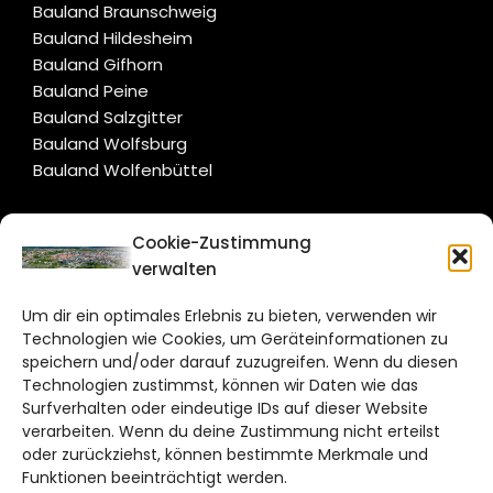
Bauland Braunschweig
Bauland Hildesheim
Bauland Gifhorn
Bauland Peine
Bauland Salzgitter
Bauland Wolfsburg
Bauland Wolfenbüttel
CITYLIFE!
Cookie-Zustimmung
verwalten
braunschweig@citylifemedien.de
Um dir ein optimales Erlebnis zu bieten, verwenden wir
Bruchtorwall 12
Technologien wie Cookies, um Geräteinformationen zu
38100 Braunschweig
speichern und/oder darauf zuzugreifen. Wenn du diesen
Technologien zustimmst, können wir Daten wie das
Telefon: 0531 387220 – 65
Surfverhalten oder eindeutige IDs auf dieser Website
verarbeiten. Wenn du deine Zustimmung nicht erteilst
DAS STADTMAGAZIN FÜR
oder zurückziehst, können bestimmte Merkmale und
BRAUNSCHWEIG
Funktionen beeinträchtigt werden.