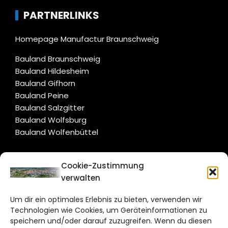
PARTNERLINKS
Homepage Manufactur Braunschweig
Bauland Braunschweig
Bauland Hildesheim
Bauland Gifhorn
Bauland Peine
Bauland Salzgitter
Bauland Wolfsburg
Bauland Wolfenbüttel
CITYLIFE!
Cookie-Zustimmung
verwalten
braunschweig@citylifemedien.de
Um dir ein optimales Erlebnis zu bieten, verwenden wir
Bruchtorwall 12
Technologien wie Cookies, um Geräteinformationen zu
38100 Braunschweig
speichern und/oder darauf zuzugreifen. Wenn du diesen