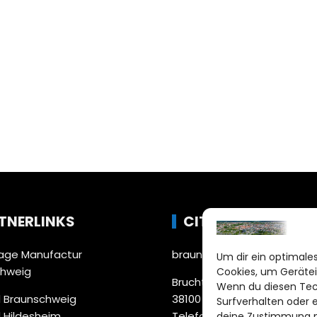
TNERLINKS
CITYLIFE!
ge Manufactur
braunschweig@citylifemed
Um dir ein optimales
chweig
Cookies, um Gerätei
Bruchtorwall 12
Wenn du diesen Tec
 Braunschweig
38100 Braunschweig
Surfverhalten oder 
 Hildesheim
Telefon: 0531 387220 – 65
deine Zustimmung ni