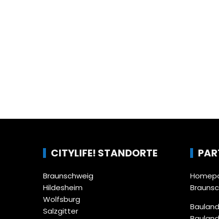
CITYLIFE! STANDORTE
PAR
Braunschweig
Homepa
Hildesheim
Brauns
Wolfsburg
Bauland
Salzgitter
Bauland