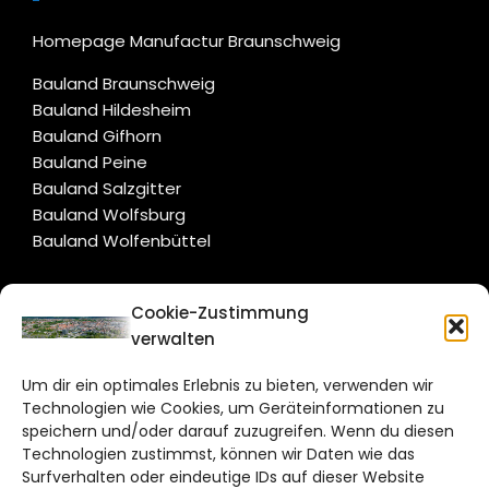
Homepage Manufactur Braunschweig
Bauland Braunschweig
Bauland Hildesheim
Bauland Gifhorn
Bauland Peine
Bauland Salzgitter
Bauland Wolfsburg
Bauland Wolfenbüttel
CITYLIFE!
Cookie-Zustimmung
verwalten
braunschweig@citylifemedien.de
Um dir ein optimales Erlebnis zu bieten, verwenden wir
Bruchtorwall 12
Technologien wie Cookies, um Geräteinformationen zu
38100 Braunschweig
speichern und/oder darauf zuzugreifen. Wenn du diesen
Technologien zustimmst, können wir Daten wie das
Telefon: 0531 387220 – 65
Surfverhalten oder eindeutige IDs auf dieser Website