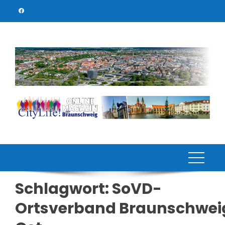
Skip
to
content
Schlagwort:
SoVD-
Ortsverband Braunschwei