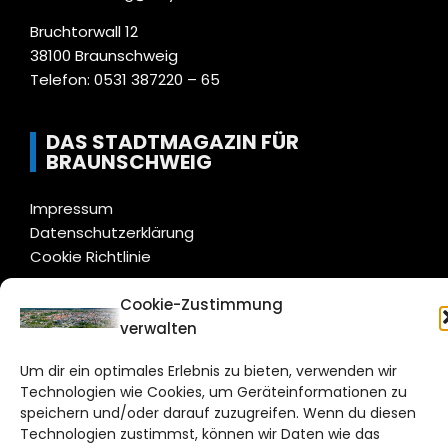
Bruchtorwall 12
38100 Braunschweig
Telefon: 0531 387220 – 65
DAS STADTMAGAZIN FÜR
BRAUNSCHWEIG
Impressum
Datenschutzerklärung
Cookie Richtlinie
Cookie-Zustimmung
CITYLIFE! BEI FACEBOOK
verwalten
Um dir ein optimales Erlebnis zu bieten, verwenden wir
Technologien wie Cookies, um Geräteinformationen zu
speichern und/oder darauf zuzugreifen. Wenn du diesen
Technologien zustimmst, können wir Daten wie das
WordPress Theme |
Viral
by HashThemes