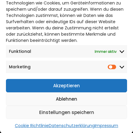
Bruchtorwall 12
Technologien wie Cookies, um Geräteinformationen zu
38100 Braunschweig
speichern und/oder darauf zuzugreifen. Wenn du diesen
Technologien zustimmst, können wir Daten wie das
Telefon: 0531 387220 – 65
Surfverhalten oder eindeutige IDs auf dieser Website
verarbeiten. Wenn du deine Zustimmung nicht erteilst
DAS STADTMAGAZIN FÜR
oder zurückziehst, können bestimmte Merkmale und
BRAUNSCHWEIG
Funktionen beeinträchtigt werden.
Funktional
Immer aktiv
Impressum
Datenschutzerklärung
Marketing
Cookie Richtlinie
Market
CITYLIFE! BEI FACEBOOK
Akzeptieren
Ablehnen
Einstellungen speichern
WordPress Theme |
Viral
by HashThemes
Cookie Richtlinie
Datenschutzerklärung
Impressum