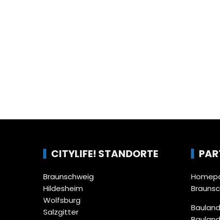
CITYLIFE! STANDORTE
PAR
Braunschweig
Homepa
Hildesheim
Brauns
Wolfsburg
Bauland
Salzgitter
Bauland