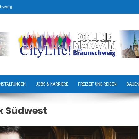
chweig
NSTALTUNGEN
JOBS & KARRIERE
FREIZEIT UND REISEN
BAUEN
rk Südwest