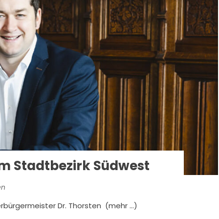
m Stadtbezirk Südwest
en
rbürgermeister Dr. Thorsten (mehr …)