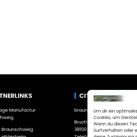
TNERLINKS
CITYLIFE!
ge Manufactur
braunschweig@citylifemed
Um dir ein optimales
chweig
Cookies, um Gerätei
Bruchtorwall 12
Wenn du diesen Tec
 Braunschweig
38100 Braunschweig
Surfverhalten oder 
 Hildesheim
Telefon: 0531 387220 – 65
deine Zustimmung ni