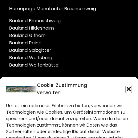
Homepage Manufactur Braunschweig
Bauland Braunschweig
Bauland Hildesheim
Bauland Gifhorn
Bauland Peine
Bauland Salzgitter
Bauland Wolfsburg
Bauland Wolfenbüttel
CITYLIFE!
Cookie-Zustimmung
verwalten
braunschweig@citylifemedien.de
Um dir ein optimales Erlebnis zu bieten, verwenden wir
Bruchtorwall 12
Technologien wie Cookies, um Geräteinformationen zu
38100 Braunschweig
speichern und/oder darauf zuzugreifen. Wenn du diesen
Technologien zustimmst, können wir Daten wie das
Telefon: 0531 387220 – 65
Surfverhalten oder eindeutige IDs auf dieser Website