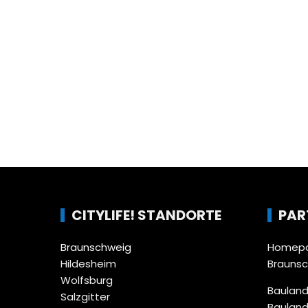
CITYLIFE! STANDORTE
PAR
Braunschweig
Homepa
Hildesheim
Brauns
Wolfsburg
Bauland
Salzgitter
Bauland