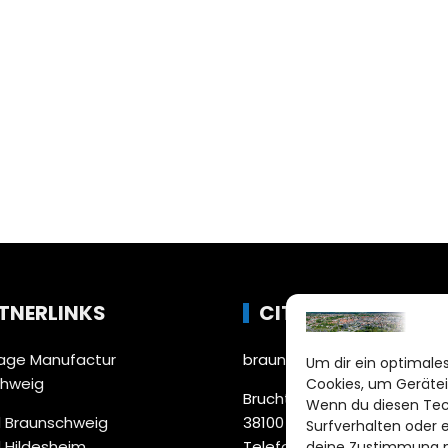
TNERLINKS
CITYLIFE!
ge Manufactur
braunschweig@citylifemed
Um dir ein optimales
chweig
Cookies, um Gerätei
Bruchtorwall 12
Wenn du diesen Tec
 Braunschweig
38100 Braunschweig
Surfverhalten oder 
 Hildesheim
Telefon: 0531 387220 – 65
deine Zustimmung ni