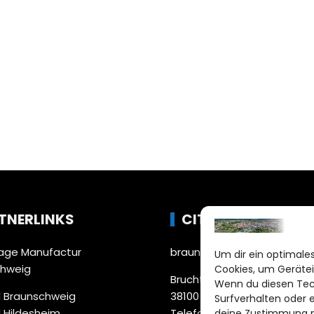
TNERLINKS
CITYLIFE!
ge Manufactur
braunschweig@citylifemed
Um dir ein optimales
chweig
Cookies, um Gerätei
Bruchtorwall 12
Wenn du diesen Tec
 Braunschweig
38100 Braunschweig
Surfverhalten oder 
 Hildesheim
Telefon: 0531 387220 – 65
deine Zustimmung ni