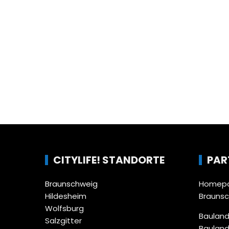
CITYLIFE! STANDORTE
PAR
Braunschweig
Homepa
Hildesheim
Brauns
Wolfsburg
Bauland
Salzgitter
Bauland