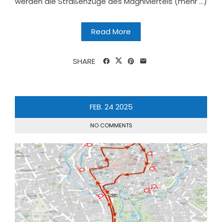
werden die Straßenzüge des Magniviertels (mehr …)
Read More
SHARE
FEB.
24
2025
NO COMMENTS