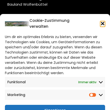
Bauland Wolfenbüttel
CITYLIFE!
Cookie-Zustimmung
verwalten
braunschweig@citylifemedien.de
Um dir ein optimales Erlebnis zu bieten, verwenden wir
Bruchtorwall 12
Technologien wie Cookies, um Geräteinformationen zu
38100 Braunschweig
speichern und/oder darauf zuzugreifen. Wenn du diesen
Telefon: 0531 387220 – 65
Technologien zustimmst, können wir Daten wie das
Surfverhalten oder eindeutige IDs auf dieser Website
verarbeiten. Wenn du deine Zustimmung nicht erteilst
DAS STADTMAGAZIN FÜR
oder zurückziehst, können bestimmte Merkmale und
BRAUNSCHWEIG
Funktionen beeinträchtigt werden.
Funktional
Immer aktiv
Impressum
Datenschutzerklärung
Marketing
Cookie Richtlinie
Market
CITYLIFE! BEI FACEBOOK