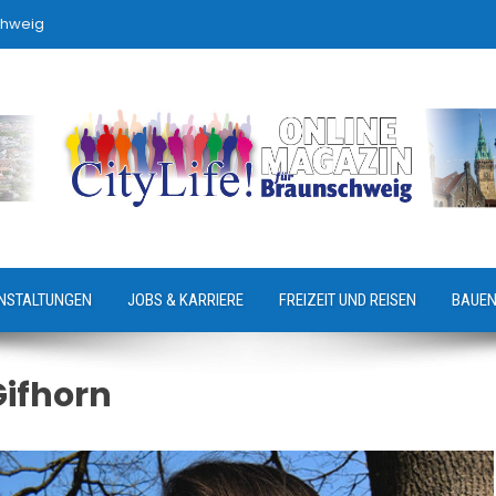
chweig
NSTALTUNGEN
JOBS & KARRIERE
FREIZEIT UND REISEN
BAUEN
Gifhorn