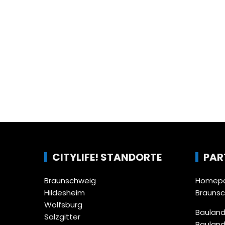
CITYLIFE! STANDORTE
PAR
Braunschweig
Homepa
Hildesheim
Brauns
Wolfsburg
Bauland
Salzgitter
Bauland