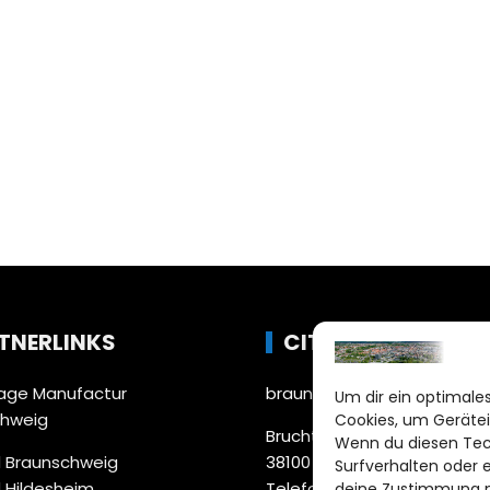
TNERLINKS
CITYLIFE!
ge Manufactur
braunschweig@citylifemed
Um dir ein optimales
chweig
Cookies, um Gerätei
Bruchtorwall 12
Wenn du diesen Tec
 Braunschweig
38100 Braunschweig
Surfverhalten oder 
 Hildesheim
Telefon: 0531 387220 – 65
deine Zustimmung ni