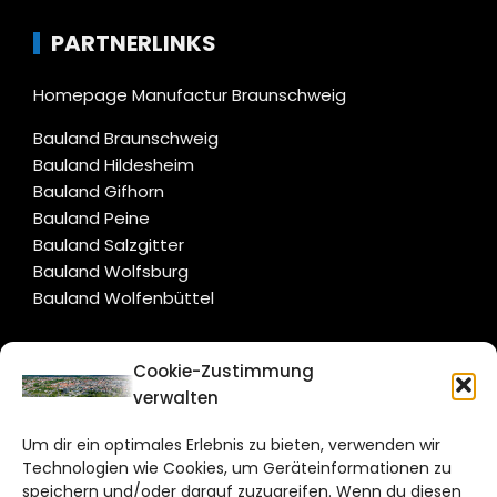
PARTNERLINKS
Homepage Manufactur Braunschweig
Bauland Braunschweig
Bauland Hildesheim
Bauland Gifhorn
Bauland Peine
Bauland Salzgitter
Bauland Wolfsburg
Bauland Wolfenbüttel
CITYLIFE!
Cookie-Zustimmung
verwalten
braunschweig@citylifemedien.de
Um dir ein optimales Erlebnis zu bieten, verwenden wir
Bruchtorwall 12
Technologien wie Cookies, um Geräteinformationen zu
38100 Braunschweig
speichern und/oder darauf zuzugreifen. Wenn du diesen