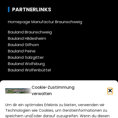
PARTNERLINKS
Homepage Manufactur Braunschweig
Bauland Braunschweig
Bauland Hildesheim
Bauland Gifhorn
Bauland Peine
Bauland Salzgitter
Bauland Wolfsburg
Bauland Wolfenbüttel
CITYLIFE!
Cookie-Zustimmung
verwalten
braunschweig@citylifemedien.de
Um dir ein optimales Erlebnis zu bieten, verwenden wir
Bruchtorwall 12
Technologien wie Cookies, um Geräteinformationen zu
38100 Braunschweig
speichern und/oder darauf zuzugreifen. Wenn du diesen