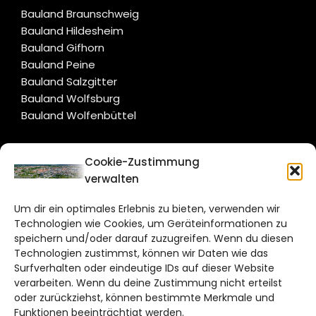
Bauland Braunschweig
Bauland Hildesheim
Bauland Gifhorn
Bauland Peine
Bauland Salzgitter
Bauland Wolfsburg
Bauland Wolfenbüttel
CITYLIFE!
Cookie-Zustimmung
verwalten
braunschweig@citylifemedien.de
Um dir ein optimales Erlebnis zu bieten, verwenden wir
Bruchtorwall 12
Technologien wie Cookies, um Geräteinformationen zu
38100 Braunschweig
speichern und/oder darauf zuzugreifen. Wenn du diesen
Technologien zustimmst, können wir Daten wie das
Telefon: 0531 387220 – 65
Surfverhalten oder eindeutige IDs auf dieser Website
verarbeiten. Wenn du deine Zustimmung nicht erteilst
DAS STADTMAGAZIN FÜR
oder zurückziehst, können bestimmte Merkmale und
BRAUNSCHWEIG
Funktionen beeinträchtigt werden.