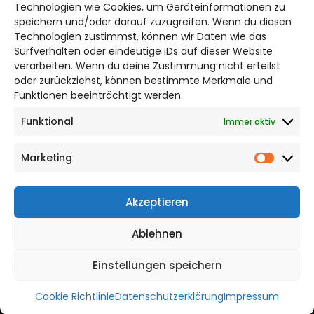
Bruchtorwall 12
Technologien wie Cookies, um Geräteinformationen zu
38100 Braunschweig
speichern und/oder darauf zuzugreifen. Wenn du diesen
Technologien zustimmst, können wir Daten wie das
Telefon: 0531 387220 – 65
Surfverhalten oder eindeutige IDs auf dieser Website
verarbeiten. Wenn du deine Zustimmung nicht erteilst
DAS STADTMAGAZIN FÜR
oder zurückziehst, können bestimmte Merkmale und
BRAUNSCHWEIG
Funktionen beeinträchtigt werden.
Funktional
Immer aktiv
Impressum
Datenschutzerklärung
Marketing
Cookie Richtlinie
Market
CITYLIFE! BEI FACEBOOK
Akzeptieren
Ablehnen
Einstellungen speichern
WordPress Theme |
Viral
by HashThemes
Cookie Richtlinie
Datenschutzerklärung
Impressum