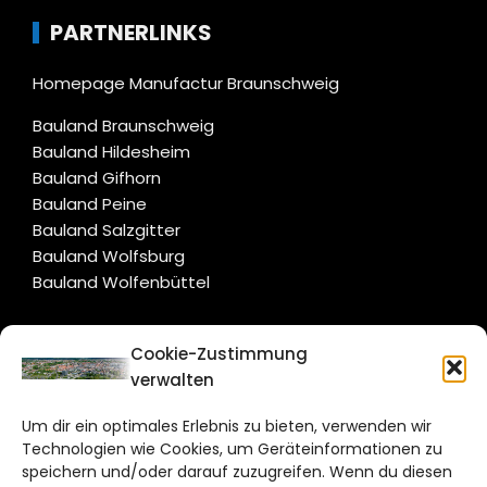
PARTNERLINKS
Homepage Manufactur Braunschweig
Bauland Braunschweig
Bauland Hildesheim
Bauland Gifhorn
Bauland Peine
Bauland Salzgitter
Bauland Wolfsburg
Bauland Wolfenbüttel
CITYLIFE!
Cookie-Zustimmung
verwalten
braunschweig@citylifemedien.de
Um dir ein optimales Erlebnis zu bieten, verwenden wir
Bruchtorwall 12
Technologien wie Cookies, um Geräteinformationen zu
38100 Braunschweig
speichern und/oder darauf zuzugreifen. Wenn du diesen