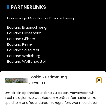
PARTNERLINKS
Homepage Manufactur Braunschweig
Bauland Braunschweig
Bauland Hildesheim
Bauland Gifhorn
Bauland Peine
Bauland Salzgitter
Bauland Wolfsburg
Bauland Wolfenbüttel
CITYLIFE!
Cookie-Zustimmung
verwalten
braunschweig@citylifemedien.de
Um dir ein optimales Erlebnis zu bieten, verwenden wir
Bruchtorwall 12
Technologien wie Cookies, um Geräteinformationen zu
38100 Braunschweig
speichern und/oder darauf zuzugreifen. Wenn du diesen